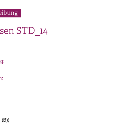
eibung
sen
STD_14
g:
n:
 (B)
)