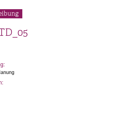
eibung
TD_05
g:
planung
n: