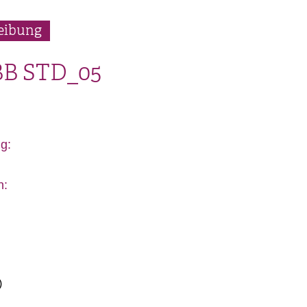
eibung
BB
STD_05
g:
n:
)