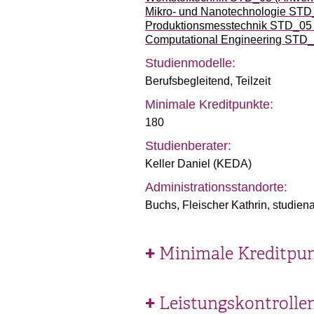
Mikro- und Nanotechnologie ST
Produktionsmesstechnik STD_05
Computational Engineering STD_0
Studienmodelle:
Berufsbegleitend
,
Teilzeit
Minimale Kreditpunkte:
180
Studienberater:
Keller Daniel (KEDA)
Administrationsstandorte:
Buchs, Fleischer Kathrin, studien
Minimale Kreditpun
Leistungskontrolle