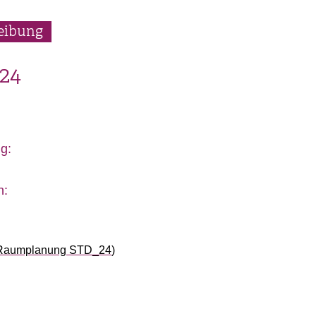
eibung
24
g:
n:
d Raumplanung STD_24
)