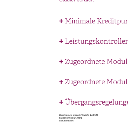
Minimale Kreditpun
Leistungskontrolle
Zugeordnete Module
Zugeordnete Modul
Übergangsregelung
Beschreibung erzeugt:7.8.2026, 10:37:28
Studieneinheit-ID:10271
Status:aktiviert