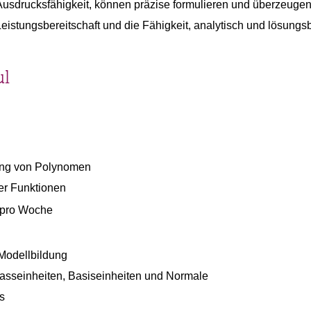
 Ausdrucksfähigkeit, können präzise formulieren und überzeuge
 Leistungsbereitschaft und die Fähigkeit, analytisch und lösun
ul
nung von Polynomen
er Funktionen
n pro Woche
Modellbildung
sseinheiten, Basiseinheiten und Normale
s