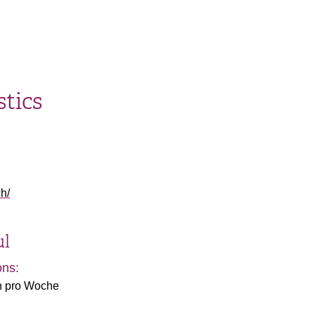
tics
h/
ul
ons:
en pro Woche