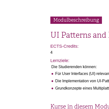
Modulbeschreibung
UI Patterns an
ECTS-Credits:
4
Lernziele:
Die Studierenden können:
Für User Interfaces (UI) relev
Die Implementation von UI-Pat
Grundkonzepte eines Multiplat
Kurse in diesem Mod