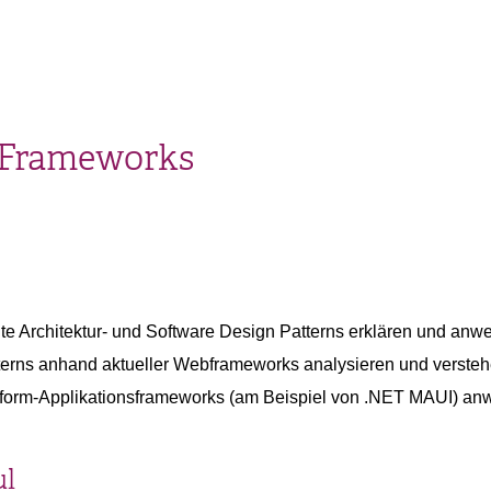
d Frameworks
ante Architektur- und Software Design Patterns erklären und an
terns anhand aktueller Webframeworks analysieren und verste
tform-Applikationsframeworks (am Beispiel von .NET MAUI) a
ul