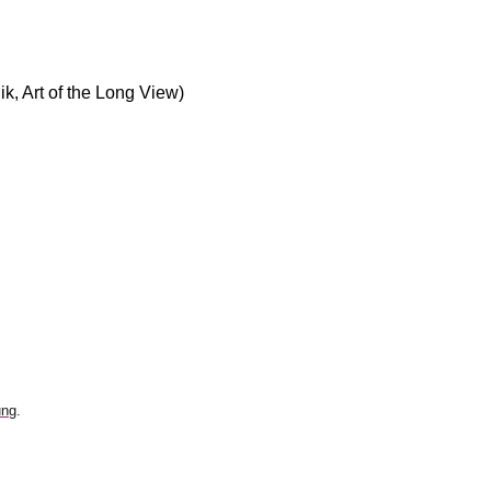
, Art of the Long View)
ung
.