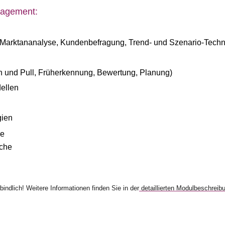
nagement:
 Marktananalyse, Kundenbefragung, Trend- und Szenario-Technik
und Pull, Früherkennung, Bewertung, Planung)
dellen
gien
he
oche
bindlich! Weitere Informationen finden Sie in der
detaillierten Modulbeschreib