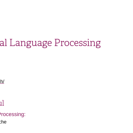
al Language Processing
h/
ul
rocessing:
che