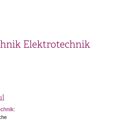
hnik Elektrotechnik
ul
chnik:
che