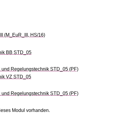
II (M_EuR_III, HS/16)
nik BB STD_05
k und Regelungstechnik STD_05 (PF)
nik VZ STD_05
k und Regelungstechnik STD_05 (PF)
ieses Modul vorhanden.