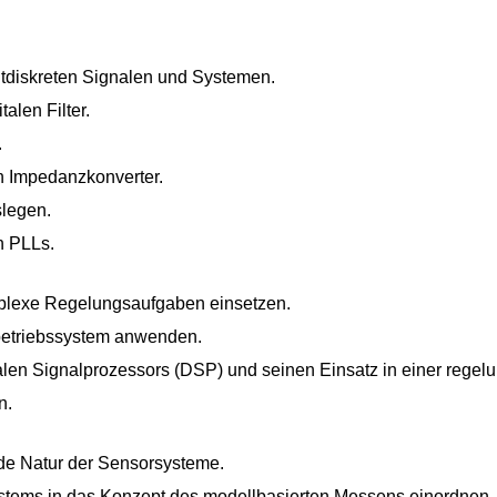
tdiskreten Signalen und Systemen.
alen Filter.
.
n Impedanzkonverter.
legen.
n PLLs.
mplexe Regelungsaufgaben einsetzen.
betriebssystem anwenden.
alen Signalprozessors (DSP) und seinen Einsatz in einer regel
n.
de Natur der Sensorsysteme.
stems in das Konzept des modellbasierten Messens einordnen.