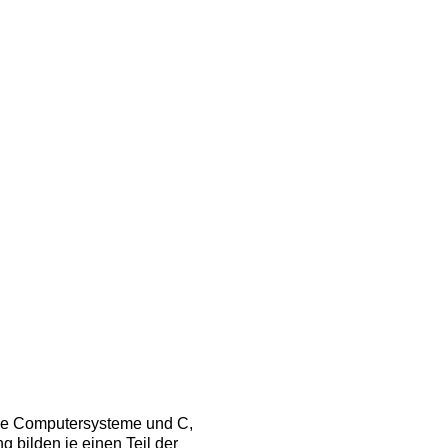
urse Computersysteme und C,
bilden je einen Teil der