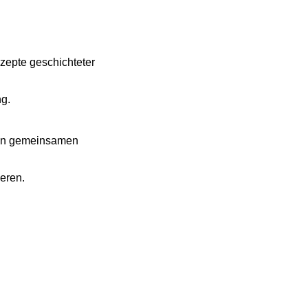
epte geschichteter
ng.
inen gemeinsamen
eren.