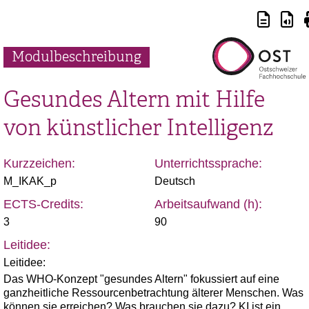
Modulbeschreibung
Gesundes Altern mit Hilfe
von künstlicher Intelligenz
Kurzzeichen:
Unterrichtssprache:
M_IKAK_p
Deutsch
ECTS-Credits:
Arbeitsaufwand (h):
3
90
Leitidee:
Leitidee:
Das WHO-Konzept "gesundes Altern" fokussiert auf eine
ganzheitliche Ressourcenbetrachtung älterer Menschen. Was
können sie erreichen? Was brauchen sie dazu? KI ist ein