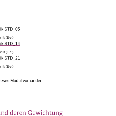
nik STD_05
nik (E-et)
nik STD_14
nik (E-et)
nik STD_21
nik (E-et)
ieses Modul vorhanden.
und deren Gewichtung