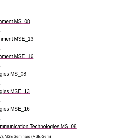
onment MS_08
)
onment MSE_13
)
onment MSE_16
)
logies MS_08
)
logies MSE_13
)
logies MSE_16
)
ommunication Technologies MS_08
chV), MSE Seminare (MSE-Sem)