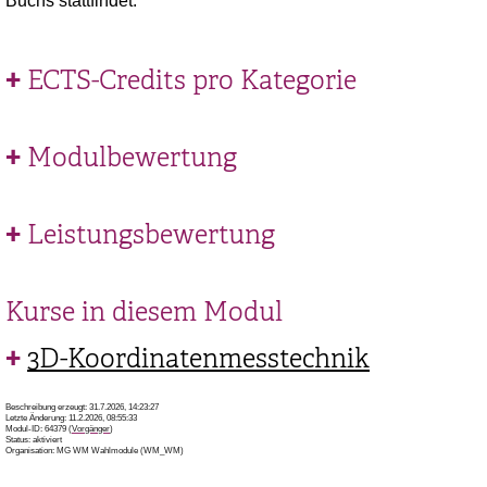
Buchs stattfindet.
ECTS-Credits pro Kategorie
Modulbewertung
Leistungsbewertung
Kurse in diesem Modul
3D-Koordinatenmesstechnik
Beschreibung erzeugt: 31.7.2026, 14:23:27
Letzte Änderung: 11.2.2026, 08:55:33
Modul-ID: 64379 (
Vorgänger
)
Status: aktiviert
Organisation: MG WM Wahlmodule (WM_WM)