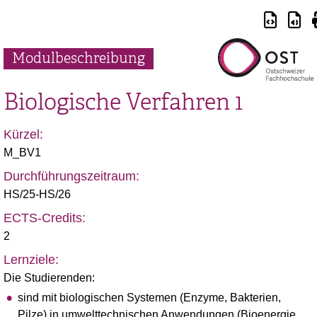
Modulbeschreibung
Biologische Verfahren 1
Kürzel:
M_BV1
Durchführungszeitraum:
HS/25-HS/26
ECTS-Credits:
2
Lernziele:
Die Studierenden:
sind mit biologischen Systemen (Enzyme, Bakterien,
Pilze) in umwelttechnischen Anwendungen (Bioenergie,