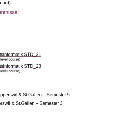
ndard)
ntnisse:
ftsinformatik STD_21
level course)
ftsinformatik STD_23
level course)
apperswil & St.Gallen – Semester 5
rswil & St.Gallen – Semester 3