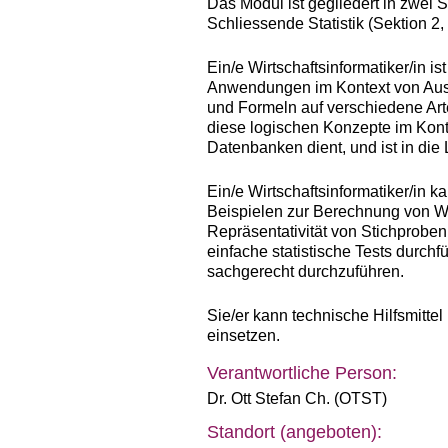
Das Modul ist gegliedert in zwei 
Schliessende Statistik (Sektion 2,
Ein/e Wirtschaftsinformatiker/in 
Anwendungen im Kontext von Aussa
und Formeln auf verschiedene Arten
diese logischen Konzepte im Konte
Datenbanken dient, und ist in die 
Ein/e Wirtschaftsinformatiker/in 
Beispielen zur Berechnung von Wa
Repräsentativität von Stichprobe
einfache statistische Tests durchf
sachgerecht durchzuführen.
Sie/er kann technische Hilfsmitte
einsetzen.
Verantwortliche Person:
Dr. Ott Stefan Ch. (OTST)
Standort (angeboten):