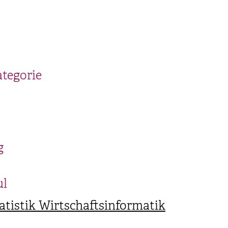
ategorie
g
ul
tistik Wirtschaftsinformatik