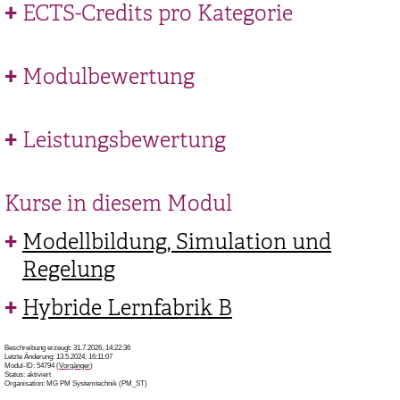
ECTS-Credits pro Kategorie
Modulbewertung
Leistungsbewertung
Kurse in diesem Modul
Modellbildung, Simulation und
Regelung
Hybride Lernfabrik B
Beschreibung erzeugt: 31.7.2026, 14:22:36
Letzte Änderung: 13.5.2024, 16:11:07
Modul-ID: 54794 (
Vorgänger
)
Status: aktiviert
Organisation: MG PM Systemtechnik (PM_ST)