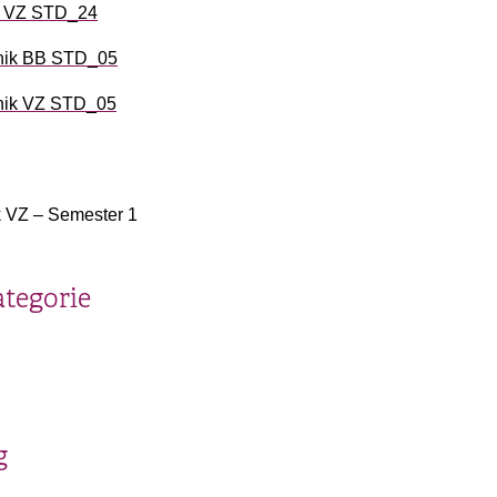
k VZ STD_24
nik BB STD_05
nik VZ STD_05
k VZ – Semester 1
ategorie
g