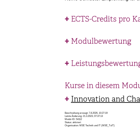
ECTS-Credits pro K
Modulbewertung
Leistungsbewertun
Kurse in diesem Mod
Innovation and Ch
Beschreibung erzeugt: 7.8.2026, 10:27:19
Letzte Änderung: 21.3.2023, 07:37:13
Modul-ID: 54112
Status: aktiviert
Organisation: MSE Technik und IT (MSE_TuIT)