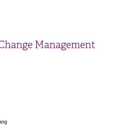
 Change Management
ang