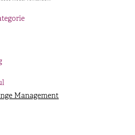
ategorie
g
ul
ange Management