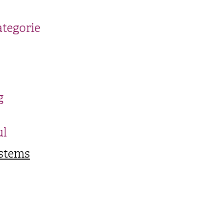
ategorie
g
ul
stems