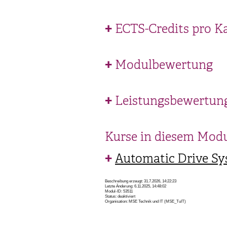
ECTS-Credits pro K
Modulbewertung
Leistungsbewertun
Kurse in diesem Mod
Automatic Drive Sy
Beschreibung erzeugt: 31.7.2026, 14:22:23
Letzte Änderung: 6.11.2025, 14:48:02
Modul-ID: 53511
Status: deaktiviert
Organisation: MSE Technik und IT (MSE_TuIT)