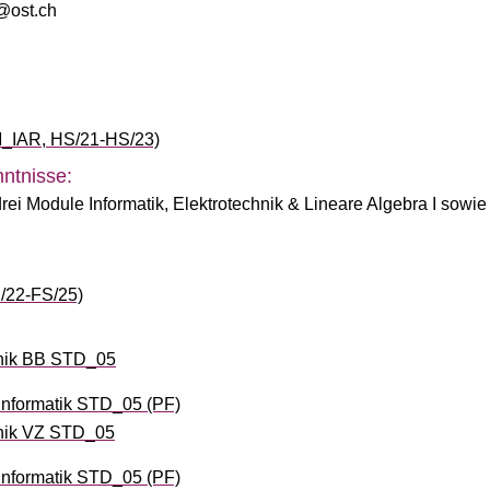
@ost.ch
M_IAR, HS/21-HS/23)
ntnisse:
drei Module Informatik, Elektrotechnik & Lineare Algebra I sowie
FS/22-FS/25)
nik BB STD_05
informatik STD_05 (PF)
nik VZ STD_05
informatik STD_05 (PF)