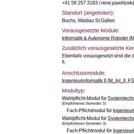
+41 58 257 3183
/ rene.pawlitzek
Standort (angeboten):
Buchs
,
Waldau St.Gallen
Vorausgesetzte Module:
Informatik & Autonome Roboter (
Zusätzlich vorausgesetzte Ken
Ebenfalls vorausgesetzt sind die 
II.
Anschlussmodule:
Ingenieurinformatik II (M_InI_II, 
Modultyp:
Wahlpflicht-Modul für
Systemtech
(Empfohlenes Semester: 5)
Fach-Pflichtmodul für
Ingenieur
Wahlpflicht-Modul für
Systemtech
(Empfohlenes Semester: 3)
Fach-Pflichtmodul für
Ingenieur