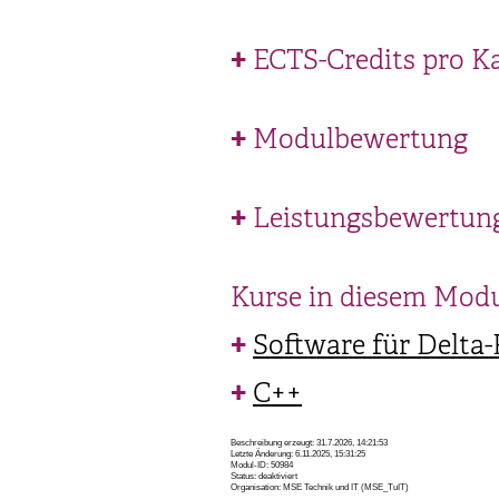
ECTS-Credits pro K
Modulbewertung
Leistungsbewertun
Kurse in diesem Mod
Software für Delta
C++
Beschreibung erzeugt: 31.7.2026, 14:21:53
Letzte Änderung: 6.11.2025, 15:31:25
Modul-ID: 50984
Status: deaktiviert
Organisation: MSE Technik und IT (MSE_TuIT)