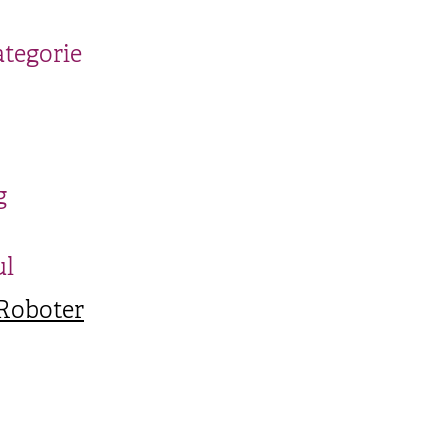
ategorie
g
ul
-Roboter