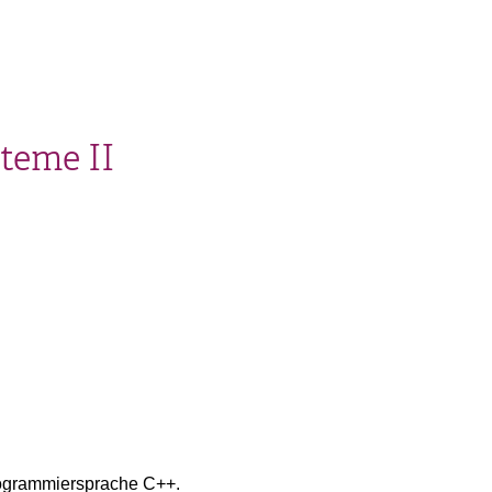
teme II
ogrammiersprache C++.