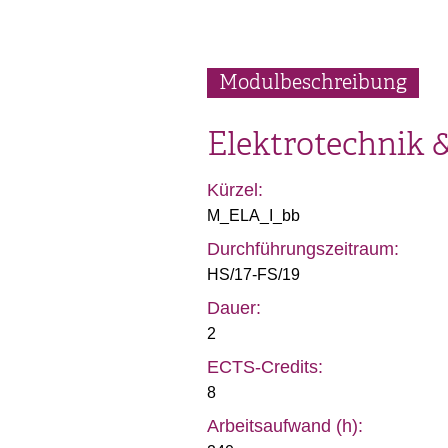
Modulbeschreibung
Elektrotechnik &
Kürzel:
M_ELA_I_bb
Durchführungszeitraum:
HS/17-FS/19
Dauer:
2
ECTS-Credits:
8
Arbeitsaufwand (h):