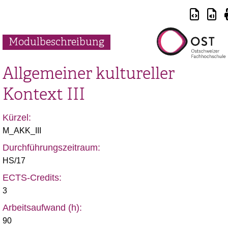
Modulbeschreibung
Allgemeiner kultureller
Kontext III
Kürzel:
M_AKK_III
Durchführungszeitraum:
HS/17
ECTS-Credits:
3
Arbeitsaufwand (h):
90