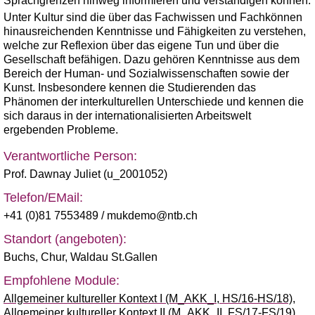
Sprachgrenzen hinweg informieren und verständigen können.
Unter Kultur sind die über das Fachwissen und Fachkönnen
hinausreichenden Kenntnisse und Fähigkeiten zu verstehen,
welche zur Reflexion über das eigene Tun und über die
Gesellschaft befähigen. Dazu gehören Kenntnisse aus dem
Bereich der Human- und Sozialwissenschaften sowie der
Kunst. Insbesondere kennen die Studierenden das
Phänomen der interkulturellen Unterschiede und kennen die
sich daraus in der internationalisierten Arbeitswelt
ergebenden Probleme.
Verantwortliche Person:
Prof. Dawnay Juliet (u_2001052)
Telefon/EMail:
+41 (0)81 7553489
/ mukdemo@ntb.ch
Standort (angeboten):
Buchs
,
Chur
,
Waldau St.Gallen
Empfohlene Module:
Allgemeiner kultureller Kontext I (M_AKK_I, HS/16-HS/18)
,
Allgemeiner kultureller Kontext II (M_AKK_II, FS/17-FS/19)