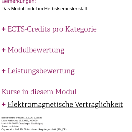
Bemerkungen:
Das Modul findet im Herbstsemester statt.
ECTS-Credits pro Kategorie
Modulbewertung
Leistungsbewertung
Kurse in diesem Modul
Elektromagnetische Verträglichkeit
Beschreibung erzeugt: 7.8.2026, 10:26:38
Letzte Änderung: 13.2.2019, 16:30:39
Modul-ID: 50476 (
Vorgänger
,
Nachfolger
)
Status: deaktiviert
Organisation: MG PM Elektronik und Regelungstechnik (PM_ER)