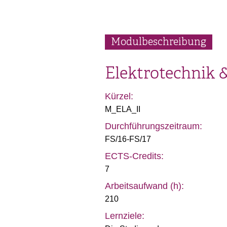
Modulbeschreibung
Elektrotechnik &
Kürzel:
M_ELA_II
Durchführungszeitraum:
FS/16-FS/17
ECTS-Credits:
7
Arbeitsaufwand (h):
210
Lernziele: