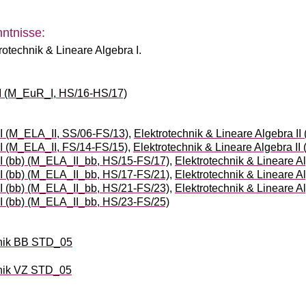
ntnisse:
rotechnik & Lineare Algebra I.
 I (M_EuR_I, HS/16-HS/17)
II (M_ELA_II, SS/06-FS/13)
,
Elektrotechnik & Lineare Algebra I
II (M_ELA_II, FS/14-FS/15)
,
Elektrotechnik & Lineare Algebra I
II (bb) (M_ELA_II_bb, HS/15-FS/17)
,
Elektrotechnik & Lineare A
II (bb) (M_ELA_II_bb, HS/17-FS/21)
,
Elektrotechnik & Lineare A
II (bb) (M_ELA_II_bb, HS/21-FS/23)
,
Elektrotechnik & Lineare A
II (bb) (M_ELA_II_bb, HS/23-FS/25)
nik BB STD_05
nik VZ STD_05