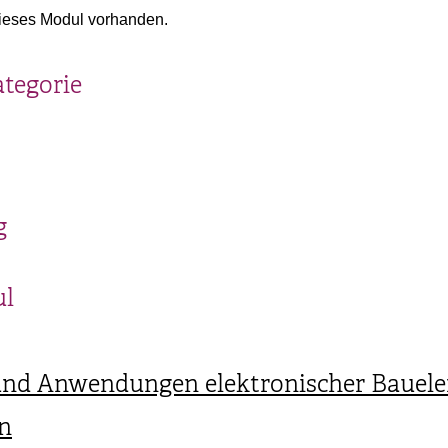
ieses Modul vorhanden.
ategorie
g
ul
nd Anwendungen elektronischer Bauel
n