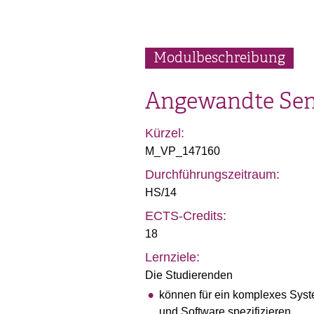
Modulbeschreibung
Angewandte Sens
Kürzel:
M_VP_147160
Durchführungszeitraum:
HS/14
ECTS-Credits:
18
Lernziele:
Die Studierenden
können für ein komplexes Syst
und Software spezifizieren.