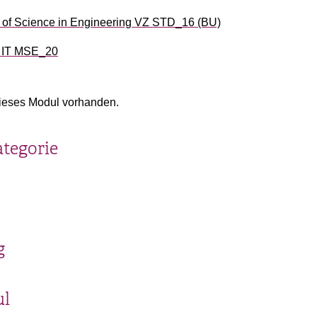
of Science in Engineering VZ STD_16 (BU)
d IT MSE_20
ieses Modul vorhanden.
ategorie
g
ul