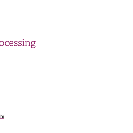
ocessing
h/