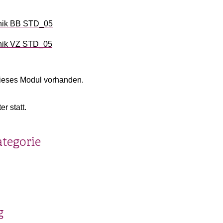
nik BB STD_05
nik VZ STD_05
ieses Modul vorhanden.
r statt.
ategorie
g