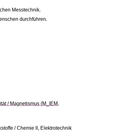
schen Messtechnik.
Menschen durchführen.
zität / Magnetismus (M_IEM,
toffe / Chemie II, Elektrotechnik