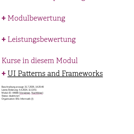
Modulbewertung
Leistungsbewertung
Kurse in diesem Modul
UI Patterns and Frameworks
Beschreibung erzeugt: 31.7.2026, 14:20:46
Letzte Änderung: 4.4.2024, 11:13:51
Modul-ID: 44688 (
Vorgänger
,
Nachfolger
)
Status: deaktiviert
Organisation: BSc Informatik (I)