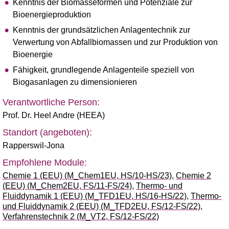
Kenntnis der Biomasseformen und Potenziale zur
Bioenergieproduktion
Kenntnis der grundsätzlichen Anlagentechnik zur
Verwertung von Abfallbiomassen und zur Produktion von
Bioenergie
Fähigkeit, grundlegende Anlagenteile speziell von
Biogasanlagen zu dimensionieren
Verantwortliche Person:
Prof. Dr. Heel Andre (HEEA)
Standort (angeboten):
Rapperswil-Jona
Empfohlene Module:
Chemie 1 (EEU) (M_Chem1EU, HS/10-HS/23)
,
Chemie 2
(EEU) (M_Chem2EU, FS/11-FS/24)
,
Thermo- und
Fluiddynamik 1 (EEU) (M_TFD1EU, HS/16-HS/22)
,
Thermo-
und Fluiddynamik 2 (EEU) (M_TFD2EU, FS/12-FS/22)
,
Verfahrenstechnik 2 (M_VT2, FS/12-FS/22)