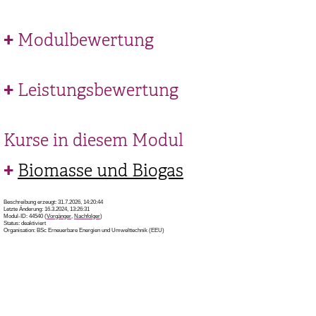
Modulbewertung
Leistungsbewertung
Kurse in diesem Modul
Biomasse und Biogas
Beschreibung erzeugt: 31.7.2026, 14:20:44
Letzte Änderung: 16.3.2024, 13:26:31
Modul-ID: 44540 (
Vorgänger
,
Nachfolger
)
Status: deaktiviert
Organisation: BSc Erneuerbare Energien und Umwelttechnik (EEU)