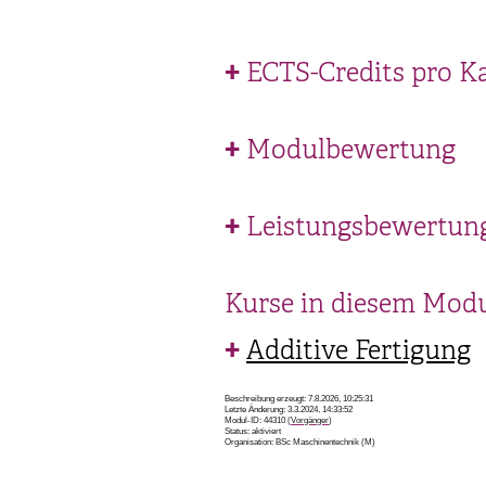
ECTS-Credits pro K
Modulbewertung
Leistungsbewertun
Kurse in diesem Mod
Additive Fertigung
Beschreibung erzeugt: 7.8.2026, 10:25:31
Letzte Änderung: 3.3.2024, 14:33:52
Modul-ID: 44310 (
Vorgänger
)
Status: aktiviert
Organisation: BSc Maschinentechnik (M)