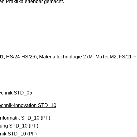
en Praktika erlebbar gemacht.
M1, HS/24-HS/26)
,
Materialtechnologie 2 (M_MaTecM2, FS/11-F
echnik STD_05
chnik-Innovation STD_10
nformatik STD_10 (PF)
lung STD_10 (PF)
hnik STD_10 (PF)