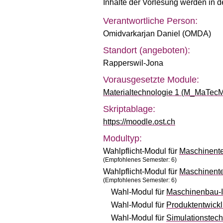
Inhalte der Vorlesung werden in d
Verantwortliche Person:
Omidvarkarjan Daniel (OMDA)
Standort (angeboten):
Rapperswil-Jona
Vorausgesetzte Module:
Materialtechnologie 1 (M_MaTec
Skriptablage:
https://moodle.ost.ch
Modultyp:
Wahlpflicht-Modul für
Maschinent
(Empfohlenes Semester: 6)
Wahlpflicht-Modul für
Maschinente
(Empfohlenes Semester: 6)
Wahl-Modul für
Maschinenbau-I
Wahl-Modul für
Produktentwick
Wahl-Modul für
Simulationstec