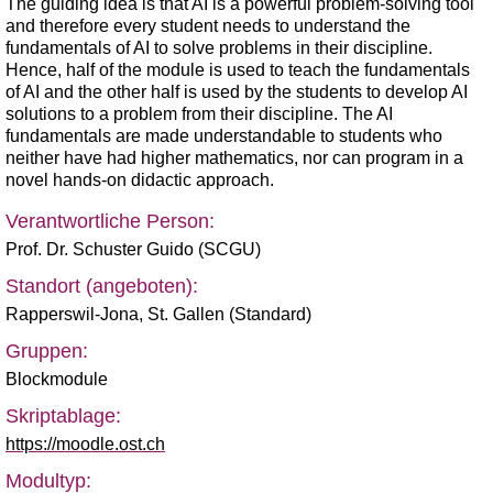
The guiding idea is that AI is a powerful problem-solving tool
and therefore every student needs to understand the
fundamentals of AI to solve problems in their discipline.
Hence, half of the module is used to teach the fundamentals
of AI and the other half is used by the students to develop AI
solutions to a problem from their discipline. The AI
fundamentals are made understandable to students who
neither have had higher mathematics, nor can program in a
novel hands-on didactic approach.
Verantwortliche Person:
Prof. Dr. Schuster Guido (SCGU)
Standort (angeboten):
Rapperswil-Jona
,
St. Gallen (Standard)
Gruppen:
Blockmodule
Skriptablage:
https://moodle.ost.ch
Modultyp: