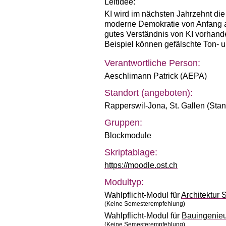
Leitidee:
KI wird im nächsten Jahrzehnt die 
moderne Demokratie von Anfang a
gutes Verständnis von KI vorhand
Beispiel können gefälschte Ton- u
Verantwortliche Person:
Aeschlimann Patrick (AEPA)
Standort (angeboten):
Rapperswil-Jona
,
St. Gallen (Sta
Gruppen:
Blockmodule
Skriptablage:
https://moodle.ost.ch
Modultyp:
Wahlpflicht-Modul für
Architektur
(Keine Semesterempfehlung)
Wahlpflicht-Modul für
Bauingenie
(Keine Semesterempfehlung)