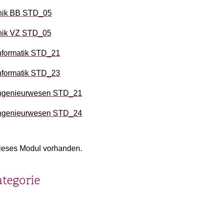
nik BB STD_05
nik VZ STD_05
informatik STD_21
informatik STD_23
ingenieurwesen STD_21
ingenieurwesen STD_24
ieses Modul vorhanden.
ategorie