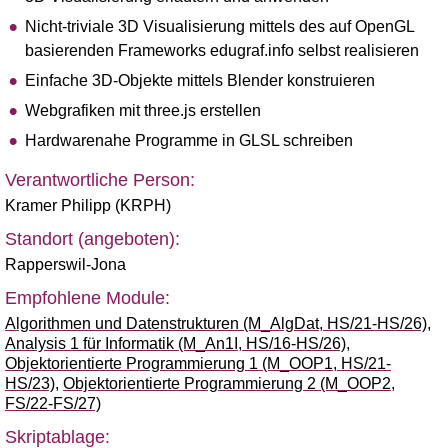
Nicht-triviale 3D Visualisierung mittels des auf OpenGL
basierenden Frameworks edugraf.info selbst realisieren
Einfache 3D-Objekte mittels Blender konstruieren
Webgrafiken mit three.js erstellen
Hardwarenahe Programme in GLSL schreiben
Verantwortliche Person:
Kramer Philipp (KRPH)
Standort (angeboten):
Rapperswil-Jona
Empfohlene Module:
Algorithmen und Datenstrukturen (M_AlgDat, HS/21-HS/26)
,
Analysis 1 für Informatik (M_An1I, HS/16-HS/26)
,
Objektorientierte Programmierung 1 (M_OOP1, HS/21-
HS/23)
,
Objektorientierte Programmierung 2 (M_OOP2,
FS/22-FS/27)
Skriptablage: