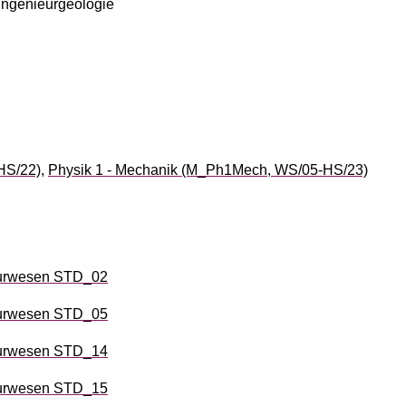
ngenieurgeologie
HS/22)
,
Physik 1 - Mechanik (M_Ph1Mech, WS/05-HS/23)
urwesen STD_02
urwesen STD_05
urwesen STD_14
urwesen STD_15