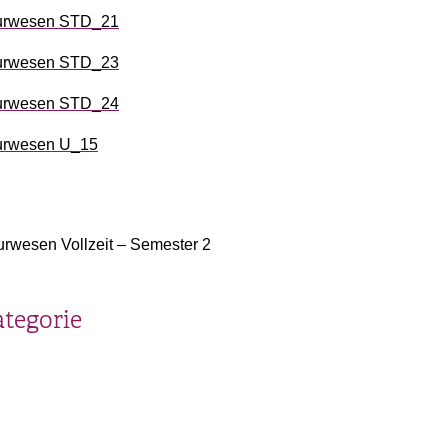
urwesen STD_21
urwesen STD_23
urwesen STD_24
urwesen U_15
rwesen Vollzeit – Semester 2
ategorie