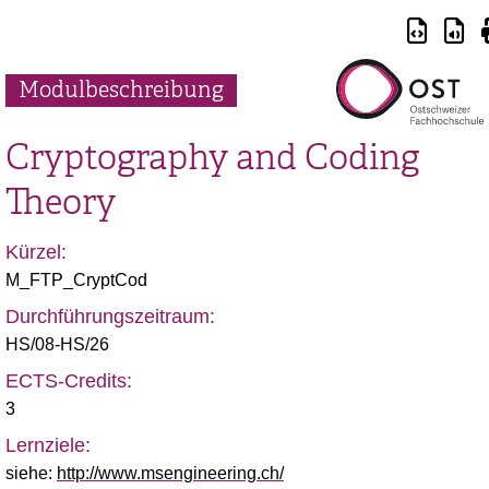
Modulbeschreibung
Cryptography and Coding
Theory
Kürzel:
M_FTP_CryptCod
Durchführungszeitraum:
HS/08-HS/26
ECTS-Credits:
3
Lernziele:
siehe:
http://www.msengineering.ch/