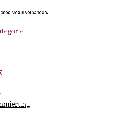
ieses Modul vorhanden.
ategorie
g
ul
ammierung