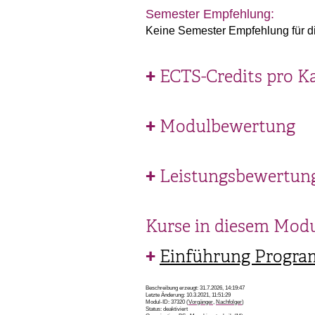
Semester Empfehlung:
Keine Semester Empfehlung für d
ECTS-Credits pro K
Modulbewertung
Leistungsbewertun
Kurse in diesem Mod
Einführung Progr
Beschreibung erzeugt: 31.7.2026, 14:19:47
Letzte Änderung: 10.3.2021, 11:51:29
Modul-ID: 37320 (
Vorgänger
,
Nachfolger
)
Status: deaktiviert