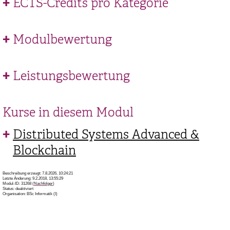
ECTS-Credits pro Kategorie
Modulbewertung
Leistungsbewertung
Kurse in diesem Modul
Distributed Systems Advanced &
Blockchain
Beschreibung erzeugt: 7.8.2026, 10:24:21
Letzte Änderung: 9.2.2018, 13:55:29
Modul-ID: 31268 (
Nachfolger
)
Status: deaktiviert
Organisation: BSc Informatik (I)