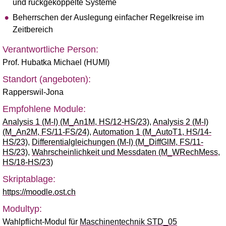
und rückgekoppelte Systeme
Beherrschen der Auslegung einfacher Regelkreise im
Zeitbereich
Verantwortliche Person:
Prof. Hubatka Michael (HUMI)
Standort (angeboten):
Rapperswil-Jona
Empfohlene Module:
Analysis 1 (M-I) (M_An1M, HS/12-HS/23)
,
Analysis 2 (M-I)
(M_An2M, FS/11-FS/24)
,
Automation 1 (M_AutoT1, HS/14-
HS/23)
,
Differentialgleichungen (M-I) (M_DiffGlM, FS/11-
HS/23)
,
Wahrscheinlichkeit und Messdaten (M_WRechMess,
HS/18-HS/23)
Skriptablage:
https://moodle.ost.ch
Modultyp:
Wahlpflicht-Modul für
Maschinentechnik STD_05