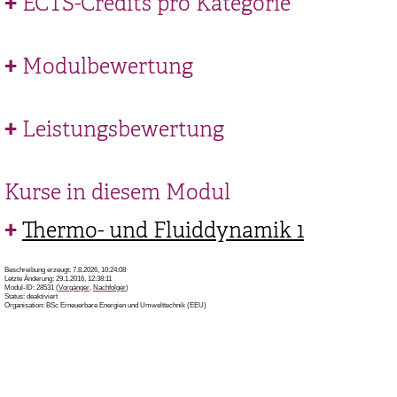
ECTS-Credits pro Kategorie
Modulbewertung
Leistungsbewertung
Kurse in diesem Modul
Thermo- und Fluiddynamik 1
Beschreibung erzeugt: 7.8.2026, 10:24:08
Letzte Änderung: 29.1.2016, 12:38:11
Modul-ID: 28531 (
Vorgänger
,
Nachfolger
)
Status: deaktiviert
Organisation: BSc Erneuerbare Energien und Umwelttechnik (EEU)