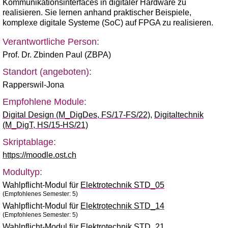
Kommunikationsinterfaces in digitaler Hardware zu
realisieren. Sie lernen anhand praktischer Beispiele,
komplexe digitale Systeme (SoC) auf FPGA zu realisieren.
Verantwortliche Person:
Prof. Dr. Zbinden Paul (ZBPA)
Standort (angeboten):
Rapperswil-Jona
Empfohlene Module:
Digital Design (M_DigDes, FS/17-FS/22)
,
Digitaltechnik
(M_DigT, HS/15-HS/21)
Skriptablage:
https://moodle.ost.ch
Modultyp:
Wahlpflicht-Modul für
Elektrotechnik STD_05
(Empfohlenes Semester: 5)
Wahlpflicht-Modul für
Elektrotechnik STD_14
(Empfohlenes Semester: 5)
Wahlpflicht-Modul für
Elektrotechnik STD_21