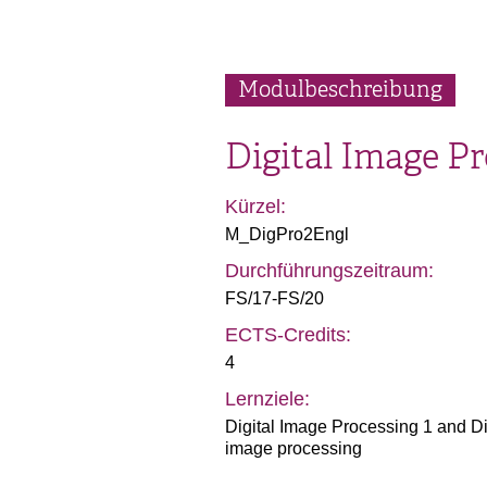
Modulbeschreibung
Digital Image Pro
Kürzel:
M_DigPro2Engl
Durchführungszeitraum:
FS/17-FS/20
ECTS-Credits:
4
Lernziele:
Digital Image Processing 1 and Di
image processing