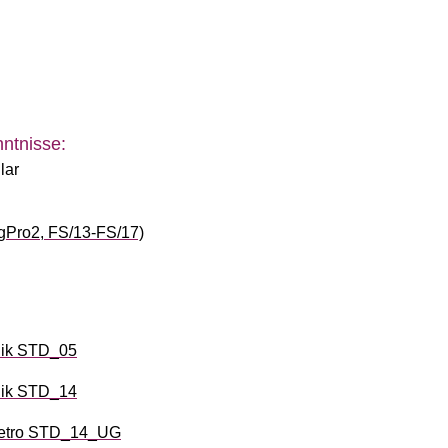
ntnisse:
lar
igPro2, FS/13-FS/17)
nik STD_05
nik STD_14
 Retro STD_14_UG