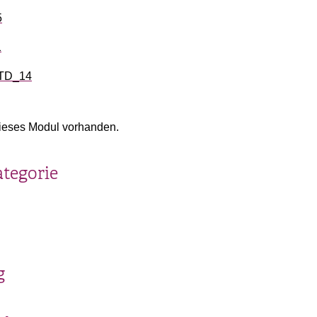
5
1
STD_14
ieses Modul vorhanden.
ategorie
g