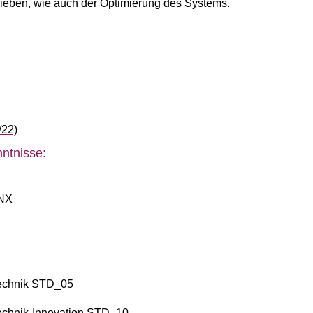
rieben, wie auch der Optimierung des Systems.
/22)
ntnisse:
 NX
echnik STD_05
chnik-Innovation STD_10