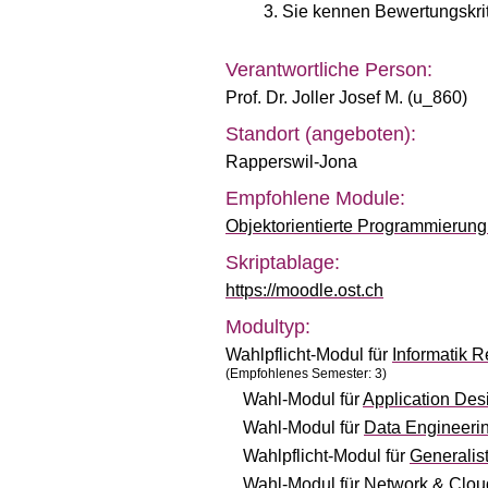
Sie kennen Bewertungskrit
Verantwortliche Person:
Prof. Dr. Joller Josef M. (u_860)
Standort (angeboten):
Rapperswil-Jona
Empfohlene Module:
Objektorientierte Programmierun
Skriptablage:
https://moodle.ost.ch
Modultyp:
Wahlpflicht-Modul für
Informatik
(Empfohlenes Semester: 3)
Wahl-Modul für
Application Des
Wahl-Modul für
Data Engineeri
Wahlpflicht-Modul für
Generalis
Wahl-Modul für
Network & Cloud