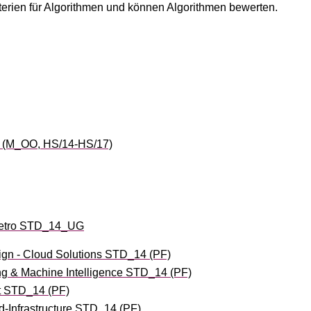
erien für Algorithmen und können Algorithmen bewerten.
g (M_OO, HS/14-HS/17)
 Retro STD_14_UG
ign - Cloud Solutions STD_14 (PF)
ng & Machine Intelligence STD_14 (PF)
t STD_14 (PF)
-Infrastructure STD_14 (PF)