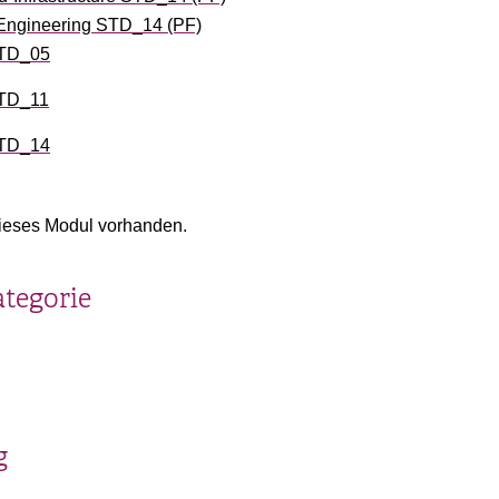
Engineering STD_14 (PF)
STD_05
STD_11
STD_14
ieses Modul vorhanden.
ategorie
g