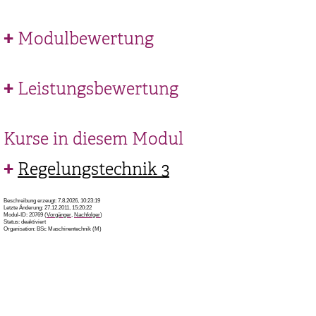
Modulbewertung
Leistungsbewertung
Kurse in diesem Modul
Regelungstechnik 3
Beschreibung erzeugt: 7.8.2026, 10:23:19
Letzte Änderung: 27.12.2011, 15:20:22
Modul-ID: 20769 (
Vorgänger
,
Nachfolger
)
Status: deaktiviert
Organisation: BSc Maschinentechnik (M)