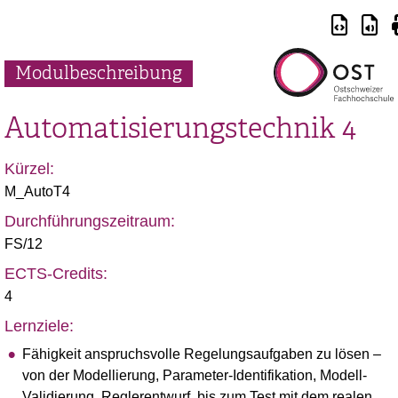
Modulbeschreibung
Automatisierungstechnik 4
Kürzel:
M_AutoT4
Durchführungszeitraum:
FS/12
ECTS-Credits:
4
Lernziele:
Fähigkeit anspruchsvolle Regelungsaufgaben zu lösen –
von der Modellierung, Parameter-Identifikation, Modell-
Validierung, Reglerentwurf, bis zum Test mit dem realen