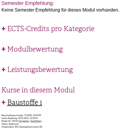
Semester Empfehlung:
Keine Semester Empfehlung für dieses Modul vorhanden.
ECTS-Credits pro Kategorie
Modulbewertung
Leistungsbewertung
Kurse in diesem Modul
Baustoffe 1
Beschreibung erzeugt: 7.8.2026, 10:23:09
Letzte Änderung: 18.12.2014, 12:52:51
Modul-ID: 19719 (
Vorgänger
,
Nachfolger
)
Status: deaktiviert
Organisation: BSc Bauingenieurwesen (B)